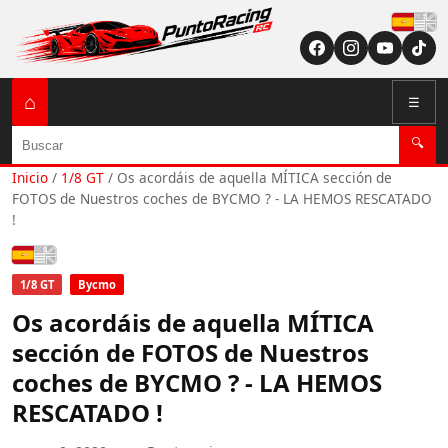
Españ
⌂
☰
Buscar
🔍
Inicio
/
1/8 GT
/
Os acordáis de aquella MÍTICA sección de
FOTOS de Nuestros coches de BYCMO ? - LA HEMOS RESCATADO
!
Español
1/8 GT
Bycmo
Os acordáis de aquella MÍTICA
sección de FOTOS de Nuestros
coches de BYCMO ? - LA HEMOS
RESCATADO !