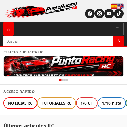
Españ
English (US / U
⌂
☰
Buscar
🔍
ESPACIO PUBLICITARIO
ACCESO RÁPIDO
NOTICIAS RC
TUTORIALES RC
1/8 GT
1/10 Pista
Últimos artículos RC