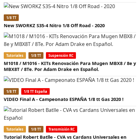
1/8 TT
New SWORKZ S35-4 Nitro 1/8 Off Road - 2020
Tutoriales
1/8 TT
Suspensión RC
M1018 / M1016 - KITs Renovación Para Mugen MBX8 / 8e y
MBX8T / 8Te. Por Adam Drake en Español.
1/8 TT
1/8 TT España
VIDEO Final A - Campeonato ESPAÑA 1/8 tt Gas 2020 !
Tutoriales
1/8 TT
Transmisión RC
Tutorial Robert Batlle - CVA vs Cardans Universales en