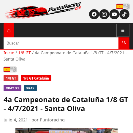
Españ
⌂
☰
Buscar
🔍
Inicio
/
1/8 GT
/
4a Campeonato de Cataluña 1/8 GT - 4/7/2021 -
Santa Oliva
Español
1/8 GT
1/8 GT Cataluña
XRAY X1
XRAY
4a Campeonato de Cataluña 1/8 GT
- 4/7/2021 - Santa Oliva
julio 4, 2021 · por Puntoracing