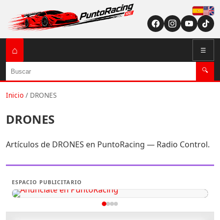
Españ
English (US / U
⌂
☰
Buscar
🔍
Inicio
/
DRONES
DRONES
Artículos de DRONES en PuntoRacing — Radio Control.
ESPACIO PUBLICITARIO