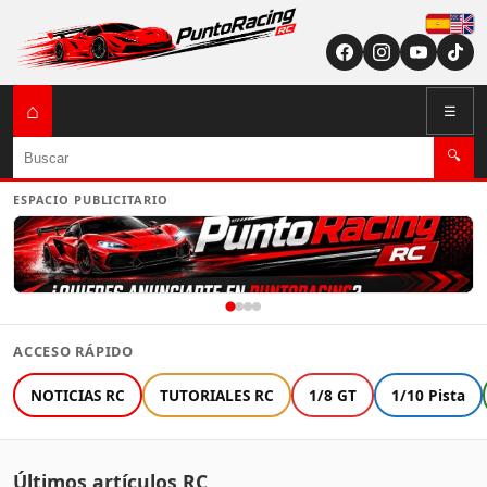
Españ
English (US / U
⌂
☰
Buscar
🔍
ESPACIO PUBLICITARIO
ACCESO RÁPIDO
NOTICIAS RC
TUTORIALES RC
1/8 GT
1/10 Pista
Últimos artículos RC