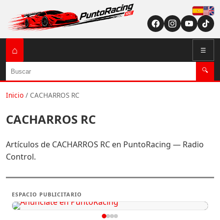
Españ
English (US / U
⌂
☰
Buscar
🔍
Inicio
/
CACHARROS RC
CACHARROS RC
Artículos de CACHARROS RC en PuntoRacing — Radio
Control.
ESPACIO PUBLICITARIO