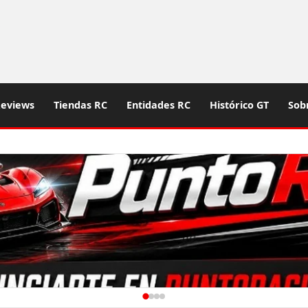
eviews
Tiendas RC
Entidades RC
Histórico GT
Sob