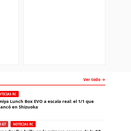
Ver todo →
TICIAS RC
miya Lunch Box EVO a escala real: el 1/1 que
rancó en Shizuoka
8 GT
NOTICIAS RC