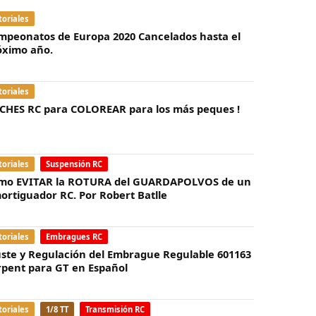
toriales
mpeonatos de Europa 2020 Cancelados hasta el
óximo año.
toriales
CHES RC para COLOREAR para los más peques !
toriales
Suspensión RC
mo EVITAR la ROTURA del GUARDAPOLVOS de un
ortiguador RC. Por Robert Batlle
toriales
Embragues RC
uste y Regulación del Embrague Regulable 601163
rpent para GT en Español
toriales
1/8 TT
Transmisión RC