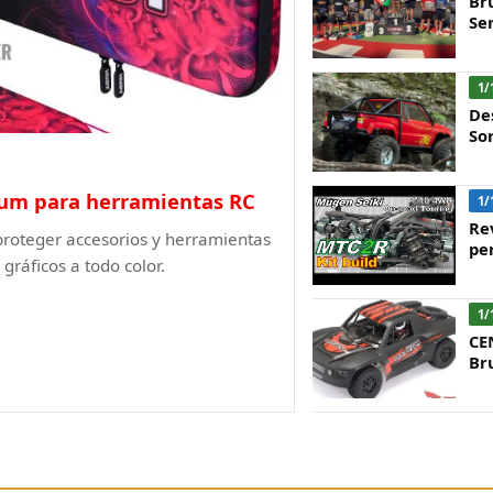
Br
Ser
1/
De
So
ium para herramientas RC
1/
Re
proteger accesorios y herramientas
pe
gráficos a todo color.
1/
CE
Br