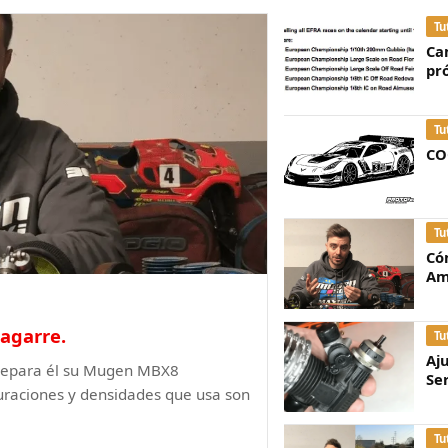
Tu
Ca
pr
Tu
CO
Tu
Có
Am
agarre.
Tu
Aj
prepara él su Mugen MBX8
Se
guraciones y densidades que usa son
Tu