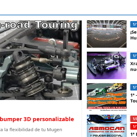
1/
¡S
Hu
1/
Xra
nu
1/
1ª
Tou
bumper 3D personalizable
1/
1/
la flexibilidad de tu Mugen
1ª 