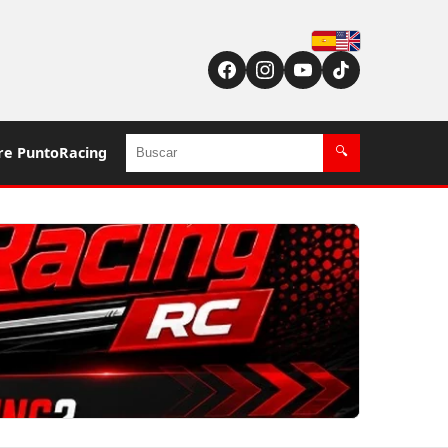
Español
English (US / UK)
Buscar
re PuntoRacing
🔍