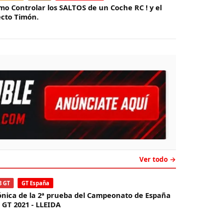
mo Controlar los SALTOS de un Coche RC ! y el
ecto Timón.
Ver todo →
8 GT
GT España
ónica de la 2ª prueba del Campeonato de España
8 GT 2021 - LLEIDA