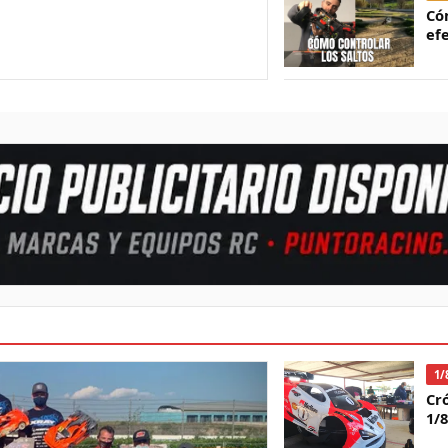
Có
ef
1/
Cr
1/