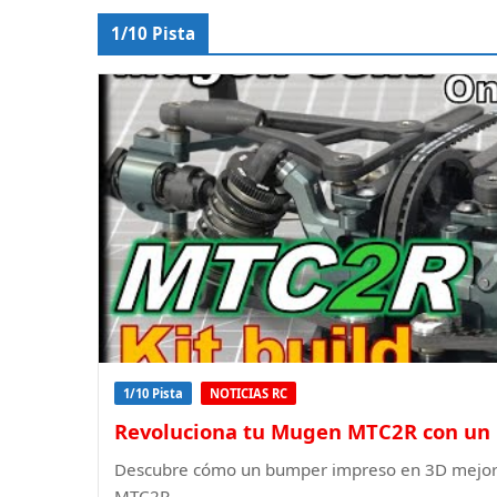
1/10 Pista
1/10 Pista
NOTICIAS RC
Revoluciona tu Mugen MTC2R con un 
Descubre cómo un bumper impreso en 3D mejora 
MTC2R.