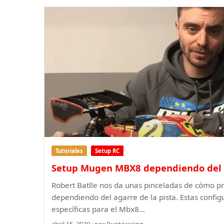
Tutoriales
Setup RC
Setup Mugen MBX8 dependiendo del 
Robert Batlle nos da unas pinceladas de cómo 
dependiendo del agarre de la pista. Estas confi
específicas para el Mbx8…
abril 15, 2020 · por Puntoracing