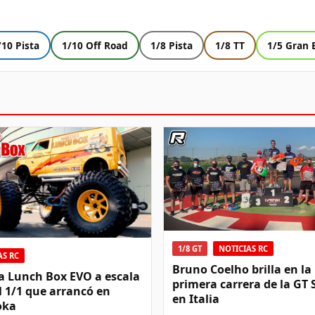
/10 Pista
1/10 Off Road
1/8 Pista
1/8 TT
1/5 Gran 
1/8 GT
NOTICIAS RC
AS RC
Bruno Coelho brilla en la
a Lunch Box EVO a escala
primera carrera de la GT 
el 1/1 que arrancó en
en Italia
oka