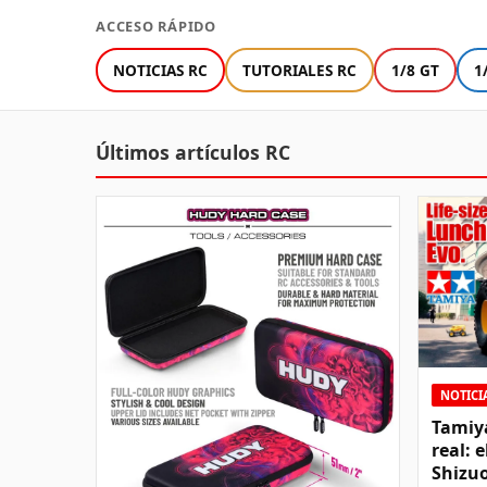
ACCESO RÁPIDO
NOTICIAS RC
TUTORIALES RC
1/8 GT
1
Últimos artículos RC
NOTICI
Tamiy
real: 
Shizu