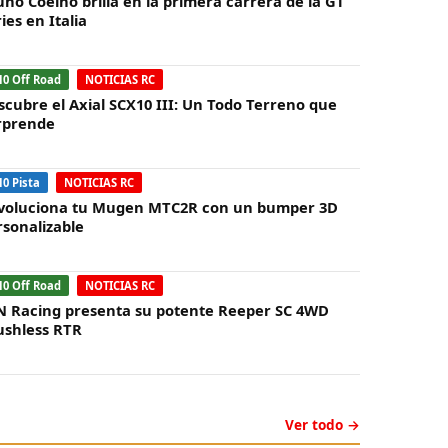
uno Coelho brilla en la primera carrera de la GT
ies en Italia
10 Off Road
NOTICIAS RC
scubre el Axial SCX10 III: Un Todo Terreno que
rprende
10 Pista
NOTICIAS RC
voluciona tu Mugen MTC2R con un bumper 3D
rsonalizable
10 Off Road
NOTICIAS RC
N Racing presenta su potente Reeper SC 4WD
ushless RTR
Ver todo →