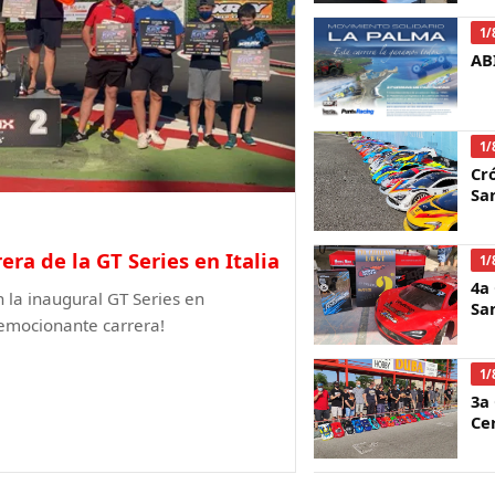
1/
AB
1/
Cr
Sa
era de la GT Series en Italia
1/
4a
n la inaugural GT Series en
Sa
 emocionante carrera!
1/
3a
Ce