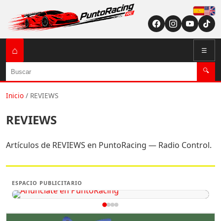
Españ
English (US / U
⌂
☰
Buscar
🔍
Inicio
/
REVIEWS
REVIEWS
Artículos de REVIEWS en PuntoRacing — Radio Control.
ESPACIO PUBLICITARIO