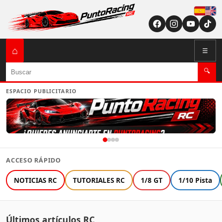
Españ
English (US / U
⌂
☰
Buscar
🔍
ESPACIO PUBLICITARIO
ACCESO RÁPIDO
NOTICIAS RC
TUTORIALES RC
1/8 GT
1/10 Pista
Últimos artículos RC