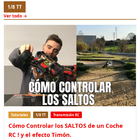
1/8 TT
Ver todo →
Tutoriales
1/8 TT
Transmisión RC
Cómo Controlar los SALTOS de un Coche
RC ! y el efecto Timón.