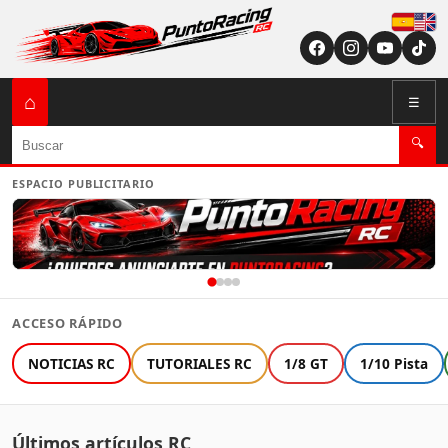
Españ
English (US / U
⌂
☰
Buscar
🔍
ESPACIO PUBLICITARIO
ACCESO RÁPIDO
NOTICIAS RC
TUTORIALES RC
1/8 GT
1/10 Pista
Últimos artículos RC