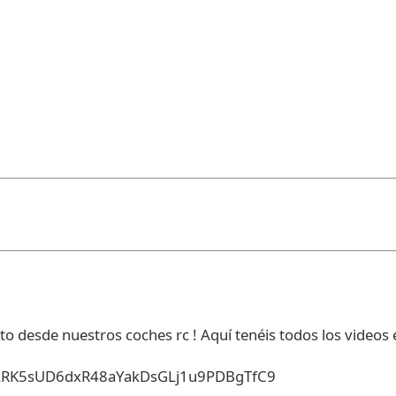
 desde nuestros coches rc ! Aquí tenéis todos los videos 
t=PLRK5sUD6dxR48aYakDsGLj1u9PDBgTfC9