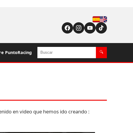
Español
English (US / UK)
Buscar
re PuntoRacing
🔍
tenido en video que hemos ido creando :