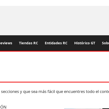
eviews
Tiendas RC
Entidades RC
Histórico GT
Sob
 secciones y que sea más fácil que encuentres todo el con
IÓN