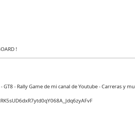
BOARD !
 - GT8 - Rally Game de mi canal de Youtube - Carreras y m
t=PLRK5sUD6dxR7ytd0qY068A_Jdq6zyAFvF