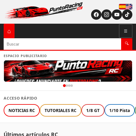
Españ
English (US / U
⌂
☰
Buscar
🔍
ESPACIO PUBLICITARIO
ACCESO RÁPIDO
NOTICIAS RC
TUTORIALES RC
1/8 GT
1/10 Pista
Últimos artículos RC