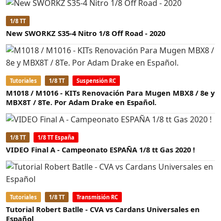
1/8 TT
New SWORKZ S35-4 Nitro 1/8 Off Road - 2020
Tutoriales
1/8 TT
Suspensión RC
M1018 / M1016 - KITs Renovación Para Mugen MBX8 / 8e y
MBX8T / 8Te. Por Adam Drake en Español.
1/8 TT
1/8 TT España
VIDEO Final A - Campeonato ESPAÑA 1/8 tt Gas 2020 !
Tutoriales
1/8 TT
Transmisión RC
Tutorial Robert Batlle - CVA vs Cardans Universales en
Español