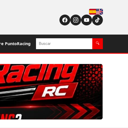
Español
English (US / UK)
Buscar
re PuntoRacing
🔍