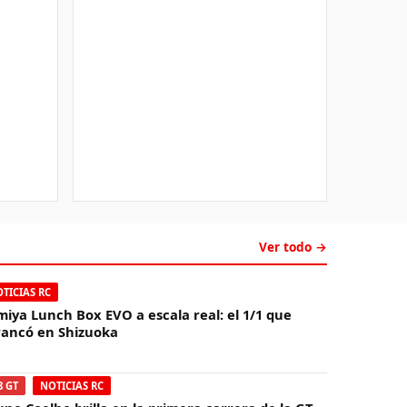
Ver todo →
TICIAS RC
miya Lunch Box EVO a escala real: el 1/1 que
rancó en Shizuoka
8 GT
NOTICIAS RC