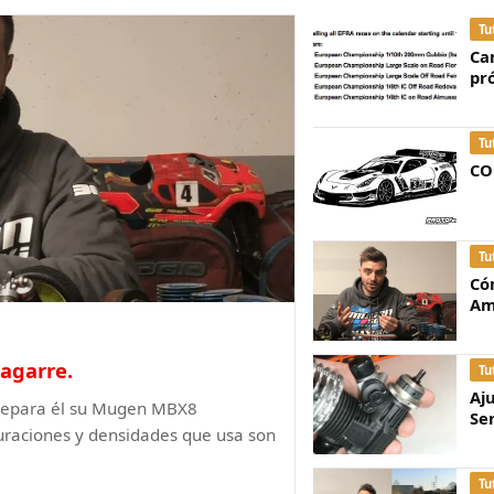
Tu
Ca
pr
Tu
CO
Tu
Có
Am
agarre.
Tu
Aj
prepara él su Mugen MBX8
Se
guraciones y densidades que usa son
Tu