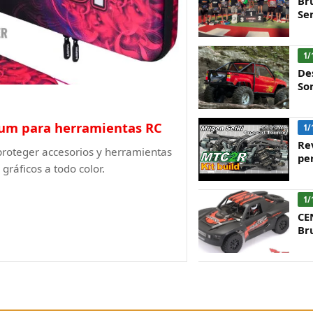
Br
Ser
1/
De
So
ium para herramientas RC
1/
Re
proteger accesorios y herramientas
pe
gráficos a todo color.
1/
CE
Br