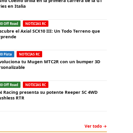
uno Coelho brilla en la primera carrera de la GT
ies en Italia
10 Off Road
NOTICIAS RC
scubre el Axial SCX10 III: Un Todo Terreno que
rprende
10 Pista
NOTICIAS RC
voluciona tu Mugen MTC2R con un bumper 3D
rsonalizable
10 Off Road
NOTICIAS RC
N Racing presenta su potente Reeper SC 4WD
ushless RTR
Ver todo →