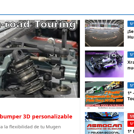
1/
¡S
Hu
1/
Xra
nu
1/
1ª
Tou
bumper 3D personalizable
1/
1/
la flexibilidad de tu Mugen
1ª 