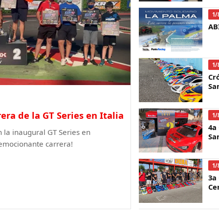
1/
AB
1/
Cr
Sa
era de la GT Series en Italia
1/
4a
n la inaugural GT Series en
Sa
 emocionante carrera!
1/
3a
Ce