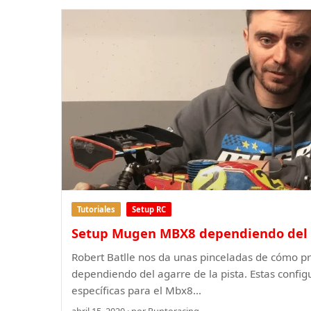
Tutoriales
Setup RC
Setup Mugen MBX8 dependiendo del 
Robert Batlle nos da unas pinceladas de cómo 
dependiendo del agarre de la pista. Estas confi
específicas para el Mbx8…
abril 15, 2020 · por Puntoracing