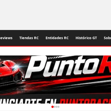
eviews
Tiendas RC
Entidades RC
Histórico GT
Sob