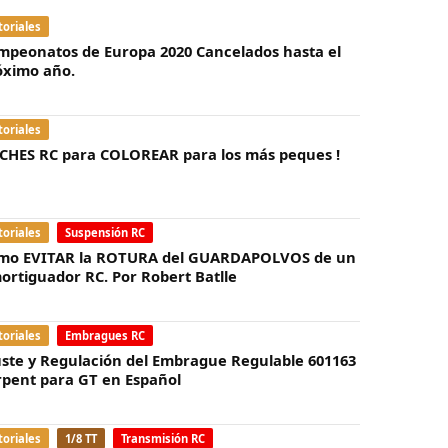
toriales
mpeonatos de Europa 2020 Cancelados hasta el
óximo año.
toriales
CHES RC para COLOREAR para los más peques !
toriales
Suspensión RC
mo EVITAR la ROTURA del GUARDAPOLVOS de un
ortiguador RC. Por Robert Batlle
toriales
Embragues RC
uste y Regulación del Embrague Regulable 601163
rpent para GT en Español
toriales
1/8 TT
Transmisión RC