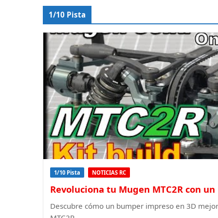
1/10 Pista
1/10 Pista
NOTICIAS RC
Revoluciona tu Mugen MTC2R con un 
Descubre cómo un bumper impreso en 3D mejora 
MTC2R.