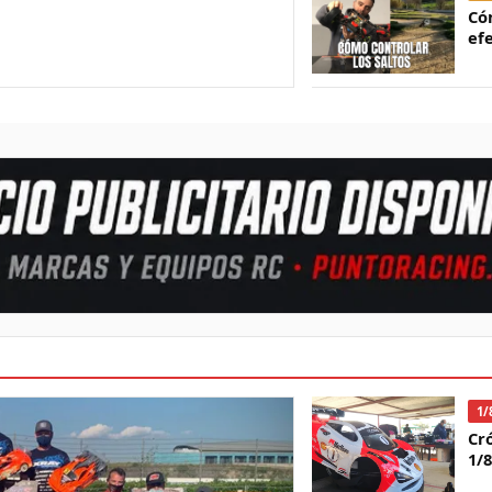
Có
ef
1/
Cr
1/