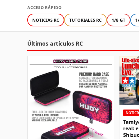
ACCESO RÁPIDO
NOTICIAS RC
TUTORIALES RC
1/8 GT
1
Últimos artículos RC
NOTICI
Tamiy
real: 
Shizu