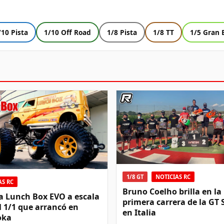
/10 Pista
1/10 Off Road
1/8 Pista
1/8 TT
1/5 Gran 
1/8 GT
NOTICIAS RC
AS RC
Bruno Coelho brilla en la
a Lunch Box EVO a escala
primera carrera de la GT 
el 1/1 que arrancó en
en Italia
oka