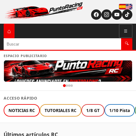
Españ
English (US / U
⌂
☰
Buscar
🔍
ESPACIO PUBLICITARIO
ACCESO RÁPIDO
NOTICIAS RC
TUTORIALES RC
1/8 GT
1/10 Pista
Últimos artículos RC