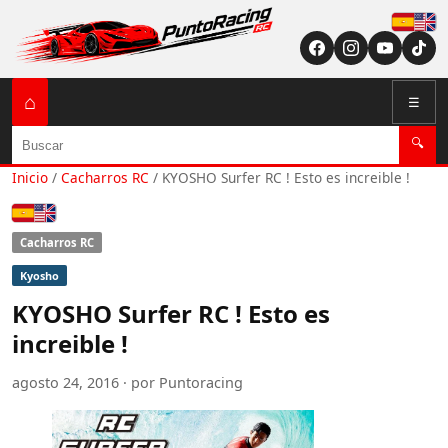
Españ
English (US / U
⌂
☰
Buscar
🔍
Inicio
/
Cacharros RC
/
KYOSHO Surfer RC ! Esto es increible !
Español
English (US / UK)
Cacharros RC
Kyosho
KYOSHO Surfer RC ! Esto es
increible !
agosto 24, 2016 · por Puntoracing