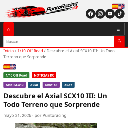
Españ
English (US / U
⌂
☰
Buscar
🔍
Inicio
/
1/10 Off Road
/
Descubre el Axial SCX10 III: Un Todo
Terreno que Sorprende
Español
English (US / UK)
1/10 Off Road
NOTICIAS RC
Axial SCX10
Axial
XRAY X1
XRAY
Descubre el Axial SCX10 III: Un
Todo Terreno que Sorprende
mayo 31, 2026 · por Puntoracing