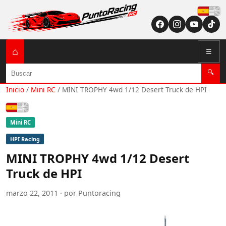
Españ
⌂
☰
Buscar
🔍
Inicio
/
Mini RC
/
MINI TROPHY 4wd 1/12 Desert Truck de HPI
Español
Mini RC
HPI Racing
MINI TROPHY 4wd 1/12 Desert
Truck de HPI
marzo 22, 2011 · por Puntoracing