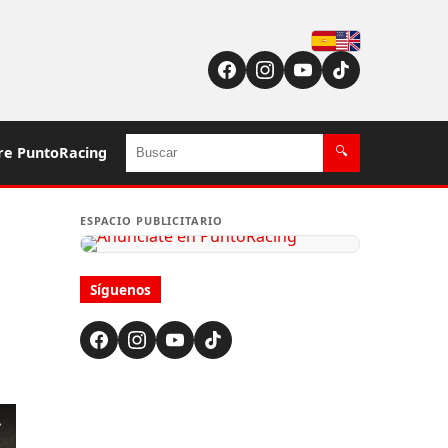
Español
English (US / UK)
Buscar
re PuntoRacing
🔍
ESPACIO PUBLICITARIO
Síguenos