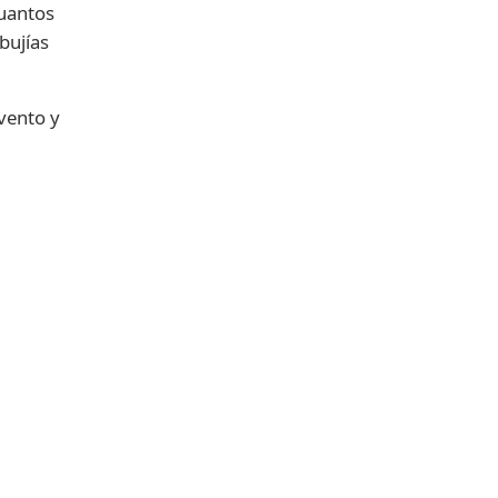
cuantos
bujías
vento y