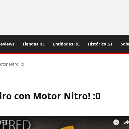
eviews
Tiendas RC
Entidades RC
Histórico GT
Sob
tor Nitro! :0
ro con Motor Nitro! :0