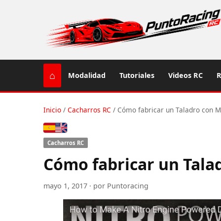
⌂
Modalidad
Tutoriales
Videos RC
R
Inicio
/
Cacharros RC
/
Cómo fabricar un Taladro con Mo
Español
English (US / UK)
Cacharros RC
Cómo fabricar un Talad
mayo 1, 2017 · por Puntoracing