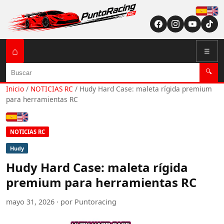
Españ
English (US / U
⌂
☰
Buscar
🔍
Inicio
/
NOTICIAS RC
/
Hudy Hard Case: maleta rígida premium
para herramientas RC
Español
English (US / UK)
NOTICIAS RC
Hudy
Hudy Hard Case: maleta rígida
premium para herramientas RC
mayo 31, 2026 · por Puntoracing