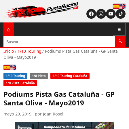
Españ
English (US / U
⌂
☰
Buscar
🔍
Inicio
/
1/10 Touring
/
Podiums Pista Gas Cataluña - GP Santa
Oliva - Mayo2019
Español
English (US / UK)
1/10 Touring
1/8 Pista
1/10 Touring Cataluña
1/8 Pista Cataluña
Podiums Pista Gas Cataluña - GP
Santa Oliva - Mayo2019
mayo 20, 2019 · por Joan Rosell