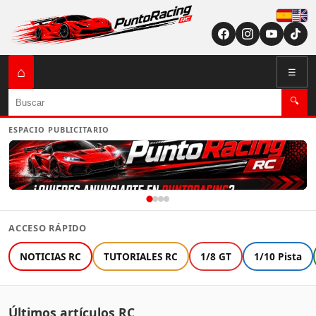
Españ
English (US / U
⌂
☰
Buscar
🔍
ESPACIO PUBLICITARIO
ACCESO RÁPIDO
NOTICIAS RC
TUTORIALES RC
1/8 GT
1/10 Pista
Últimos artículos RC