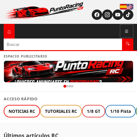
Españ
English (US / U
⌂
☰
Buscar
🔍
ESPACIO PUBLICITARIO
ACCESO RÁPIDO
NOTICIAS RC
TUTORIALES RC
1/8 GT
1/10 Pista
Últimos artículos RC