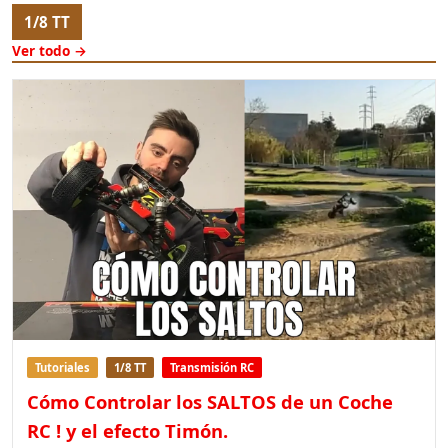
1/8 TT
Ver todo →
Tutoriales
1/8 TT
Transmisión RC
Cómo Controlar los SALTOS de un Coche
RC ! y el efecto Timón.