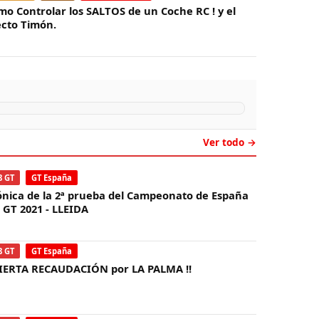
mo Controlar los SALTOS de un Coche RC ! y el
ecto Timón.
Ver todo →
8 GT
GT España
ónica de la 2ª prueba del Campeonato de España
8 GT 2021 - LLEIDA
8 GT
GT España
IERTA RECAUDACIÓN por LA PALMA !!