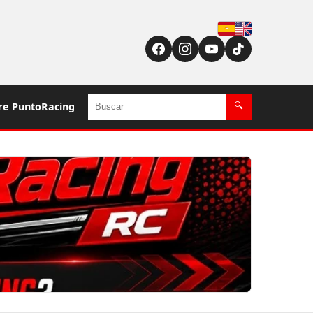
Español
English (US / UK)
Buscar
re PuntoRacing
🔍