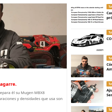
Tu
Ca
pr
Tu
CO
Tu
Có
Am
agarre.
Tu
Aj
prepara él su Mugen MBX8
Se
guraciones y densidades que usa son
Tu