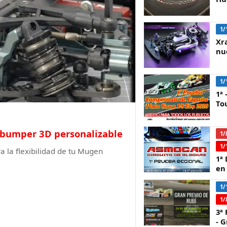
1/
Xra
nu
1/
1ª
Tou
bumper 3D personalizable
1/
1/
la flexibilidad de tu Mugen
1ª 
en
1/
1/
3ª
- 