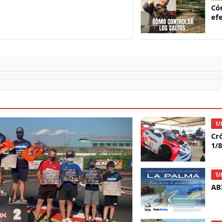
Có
ef
1/
Cr
1/
1/
AB