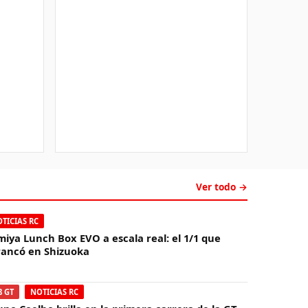
Ver todo →
TICIAS RC
miya Lunch Box EVO a escala real: el 1/1 que
rancó en Shizuoka
8 GT
NOTICIAS RC