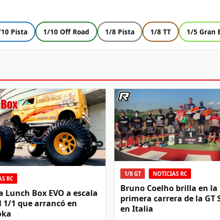
/10 Pista
1/10 Off Road
1/8 Pista
1/8 TT
1/5 Gran 
1/8 GT
NOTICIAS RC
AS RC
Bruno Coelho brilla en la
a Lunch Box EVO a escala
primera carrera de la GT 
el 1/1 que arrancó en
en Italia
oka