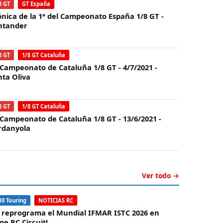
8 GT
GT España
ónica de la 1ª del Campeonato España 1/8 GT -
ntander
8 GT
1/8 GT Cataluña
 Campeonato de Cataluña 1/8 GT - 4/7/2021 -
nta Oliva
8 GT
1/8 GT Cataluña
 Campeonato de Cataluña 1/8 GT - 13/6/2021 -
rdanyola
Ver todo →
10 Touring
NOTICIAS RC
e reprograma el Mundial IFMAR ISTC 2026 en
ge RC Circuit!