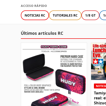
ACCESO RÁPIDO
NOTICIAS RC
TUTORIALES RC
1/8 GT
1
Últimos artículos RC
NOTICI
Tamiy
real: 
Shizu