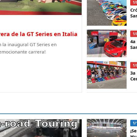
1/
Cr
Sa
era de la GT Series en Italia
1/
4a
n la inaugural GT Series en
Sa
 emocionante carrera!
1/
3a
Ce
1/
¡S
Hu