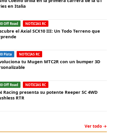
uno Coelho brilla en la primera carrera de la GT
ies en Italia
10 Off Road
NOTICIAS RC
scubre el Axial SCX10 III: Un Todo Terreno que
rprende
10 Pista
NOTICIAS RC
voluciona tu Mugen MTC2R con un bumper 3D
rsonalizable
10 Off Road
NOTICIAS RC
N Racing presenta su potente Reeper SC 4WD
ushless RTR
Ver todo →