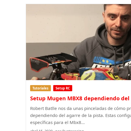
Tutoriales
Setup RC
Setup Mugen MBX8 dependiendo del 
Robert Batlle nos da unas pinceladas de cómo 
dependiendo del agarre de la pista. Estas confi
específicas para el Mbx8…
abril 15, 2020 · por Puntoracing