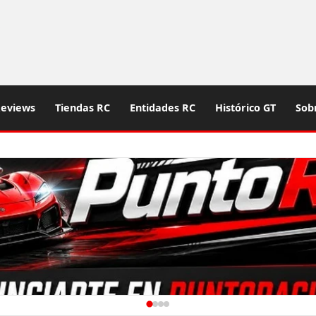
eviews
Tiendas RC
Entidades RC
Histórico GT
Sob