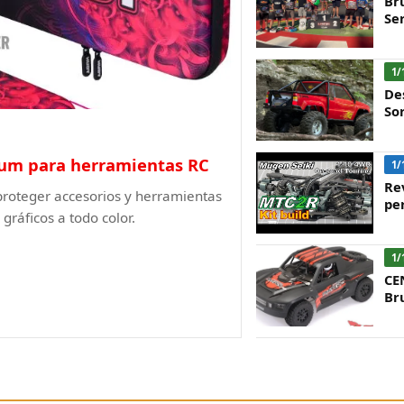
Br
Ser
1/
De
So
ium para herramientas RC
1/
Re
proteger accesorios y herramientas
pe
gráficos a todo color.
1/
CE
Br