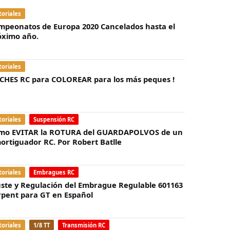
toriales
mpeonatos de Europa 2020 Cancelados hasta el
óximo año.
toriales
CHES RC para COLOREAR para los más peques !
toriales
Suspensión RC
mo EVITAR la ROTURA del GUARDAPOLVOS de un
ortiguador RC. Por Robert Batlle
toriales
Embragues RC
uste y Regulación del Embrague Regulable 601163
rpent para GT en Español
toriales
1/8 TT
Transmisión RC