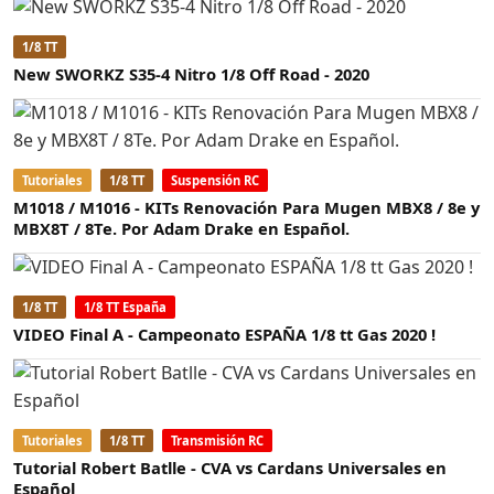
1/8 TT
New SWORKZ S35-4 Nitro 1/8 Off Road - 2020
Tutoriales
1/8 TT
Suspensión RC
M1018 / M1016 - KITs Renovación Para Mugen MBX8 / 8e y
MBX8T / 8Te. Por Adam Drake en Español.
1/8 TT
1/8 TT España
VIDEO Final A - Campeonato ESPAÑA 1/8 tt Gas 2020 !
Tutoriales
1/8 TT
Transmisión RC
Tutorial Robert Batlle - CVA vs Cardans Universales en
Español