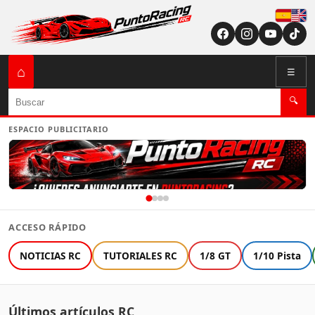
Españ
English (US / U
⌂
☰
Buscar
🔍
ESPACIO PUBLICITARIO
ACCESO RÁPIDO
NOTICIAS RC
TUTORIALES RC
1/8 GT
1/10 Pista
Últimos artículos RC