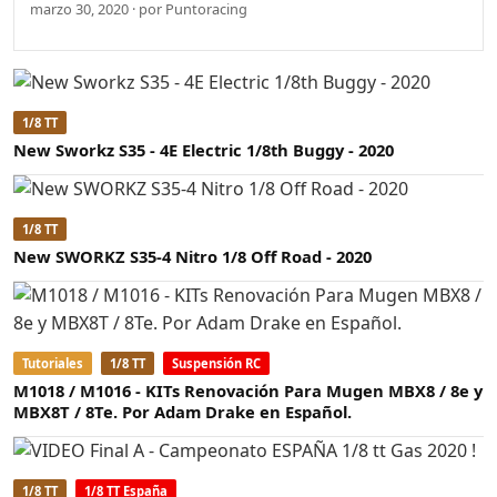
marzo 30, 2020 · por Puntoracing
1/8 TT
New Sworkz S35 - 4E Electric 1/8th Buggy - 2020
1/8 TT
New SWORKZ S35-4 Nitro 1/8 Off Road - 2020
Tutoriales
1/8 TT
Suspensión RC
M1018 / M1016 - KITs Renovación Para Mugen MBX8 / 8e y
MBX8T / 8Te. Por Adam Drake en Español.
1/8 TT
1/8 TT España