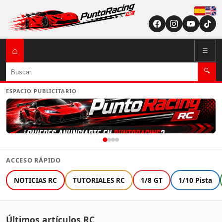
Españ
English (US / U
⌂
☰
Buscar
🔍
ESPACIO PUBLICITARIO
ACCESO RÁPIDO
NOTICIAS RC
TUTORIALES RC
1/8 GT
1/10 Pista
Últimos artículos RC