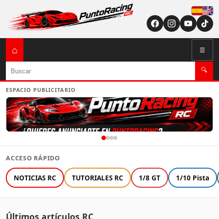
Españ
English (US / U
⌂
☰
Buscar
🔍
ESPACIO PUBLICITARIO
ACCESO RÁPIDO
NOTICIAS RC
TUTORIALES RC
1/8 GT
1/10 Pista
Últimos artículos RC