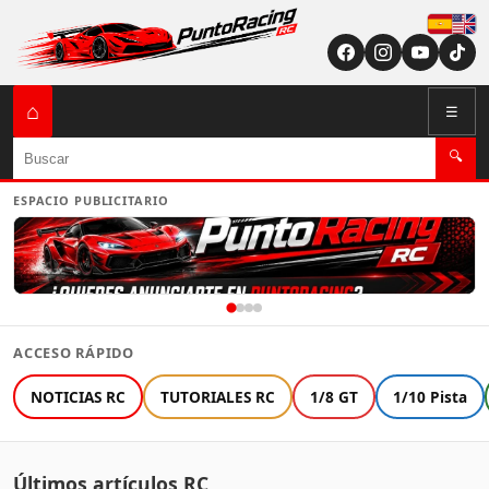
Españ
English (US / U
⌂
☰
Buscar
🔍
ESPACIO PUBLICITARIO
ACCESO RÁPIDO
NOTICIAS RC
TUTORIALES RC
1/8 GT
1/10 Pista
Últimos artículos RC