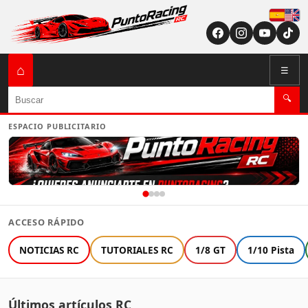
Españ
English (US / U
⌂
☰
Buscar
🔍
ESPACIO PUBLICITARIO
ACCESO RÁPIDO
NOTICIAS RC
TUTORIALES RC
1/8 GT
1/10 Pista
Últimos artículos RC