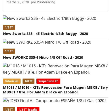
marzo 30, 2020 · por Puntoracing
1/8 TT
New Sworkz S35 - 4E Electric 1/8th Buggy - 2020
1/8 TT
New SWORKZ S35-4 Nitro 1/8 Off Road - 2020
Tutoriales
1/8 TT
Suspensión RC
M1018 / M1016 - KITs Renovación Para Mugen MBX8 / 8e y
MBX8T / 8Te. Por Adam Drake en Español.
1/8 TT
1/8 TT España