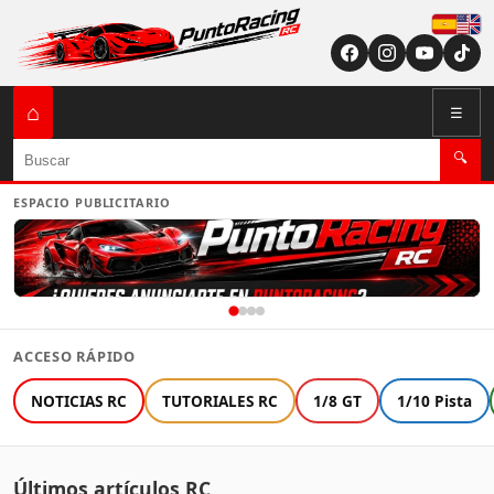
Españ
English (US / U
⌂
☰
Buscar
🔍
ESPACIO PUBLICITARIO
ACCESO RÁPIDO
NOTICIAS RC
TUTORIALES RC
1/8 GT
1/10 Pista
Últimos artículos RC