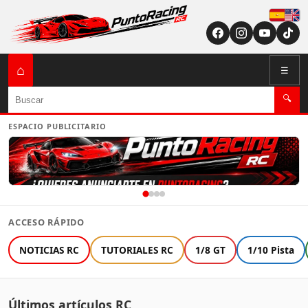
Españ
English (US / U
⌂
☰
Buscar
🔍
ESPACIO PUBLICITARIO
ACCESO RÁPIDO
NOTICIAS RC
TUTORIALES RC
1/8 GT
1/10 Pista
Últimos artículos RC