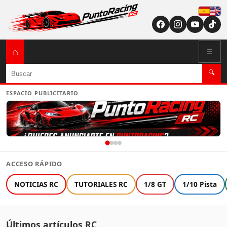
Españ
English (US / U
⌂
☰
Buscar
🔍
ESPACIO PUBLICITARIO
ACCESO RÁPIDO
NOTICIAS RC
TUTORIALES RC
1/8 GT
1/10 Pista
Últimos artículos RC