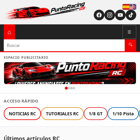
Españ
English (US / U
⌂
☰
Buscar
🔍
ESPACIO PUBLICITARIO
ACCESO RÁPIDO
NOTICIAS RC
TUTORIALES RC
1/8 GT
1/10 Pista
Últimos artículos RC