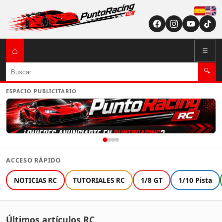
Españ
English (US / U
⌂
☰
Buscar
🔍
ESPACIO PUBLICITARIO
ACCESO RÁPIDO
NOTICIAS RC
TUTORIALES RC
1/8 GT
1/10 Pista
Últimos artículos RC