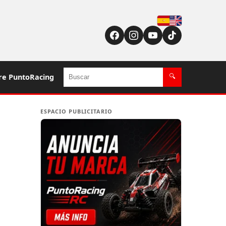
Español
English (US / UK)
Buscar
re PuntoRacing
🔍
ESPACIO PUBLICITARIO