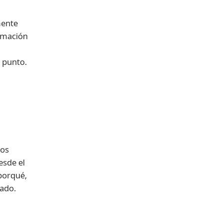
mente
ormación
e punto.
mos
esde el
porqué,
tado.