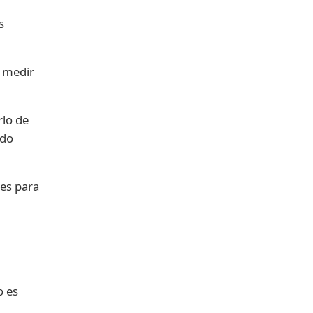
s
e medir
rlo de
ado
es para
o es