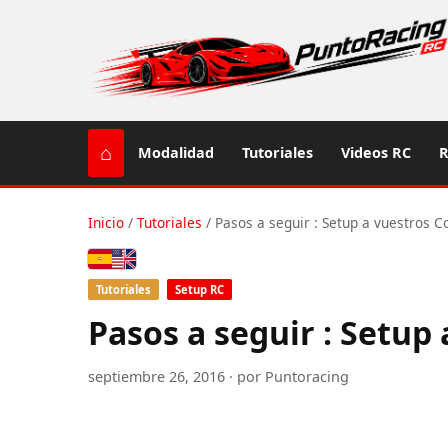
⌂
Modalidad
Tutoriales
Videos RC
R
Inicio
/
Tutoriales
/
Pasos a seguir : Setup a vuestros C
Español
English (US / UK)
Tutoriales
Setup RC
Pasos a seguir : Setup
septiembre 26, 2016 · por Puntoracing