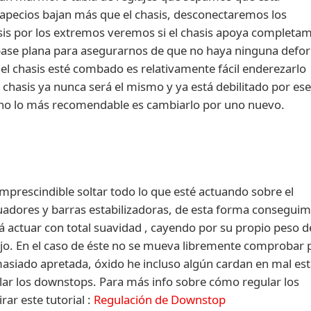
trapecios bajan más que el chasis, desconectaremos los
sis por los extremos veremos si el chasis apoya completa
a base plana para asegurarnos de que no haya ninguna def
e el chasis esté combado es relativamente fácil enderezarlo
chasis ya nunca será el mismo y ya está debilitado por es
lano lo más recomendable es cambiarlo por uno nuevo.
prescindible soltar todo lo que esté actuando sobre el
guadores y barras estabilizadoras, de esta forma consegui
á actuar con total suavidad , cayendo por su propio peso d
ajo. En el caso de éste no se mueva libremente comprobar 
masiado apretada, óxido he incluso algún cardan en mal es
ar los downstops. Para más info sobre cómo regular los
ar este tutorial :
Regulación de Downstop