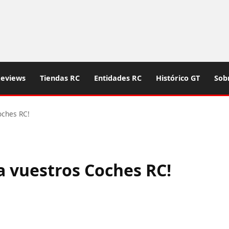
eviews
Tiendas RC
Entidades RC
Histórico GT
Sob
oches RC!
 a vuestros Coches RC!