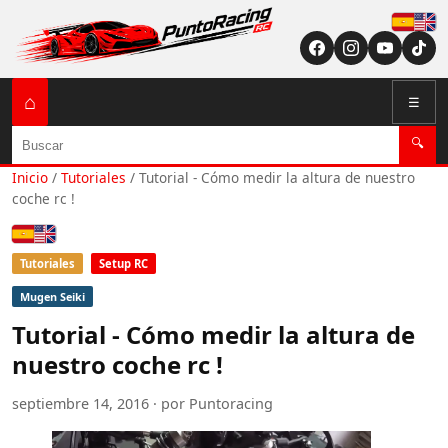
Españ
English (US / U
⌂
☰
Buscar
🔍
Inicio
/
Tutoriales
/
Tutorial - Cómo medir la altura de nuestro
coche rc !
Español
English (US / UK)
Tutoriales
Setup RC
Mugen Seiki
Tutorial - Cómo medir la altura de
nuestro coche rc !
septiembre 14, 2016 · por Puntoracing