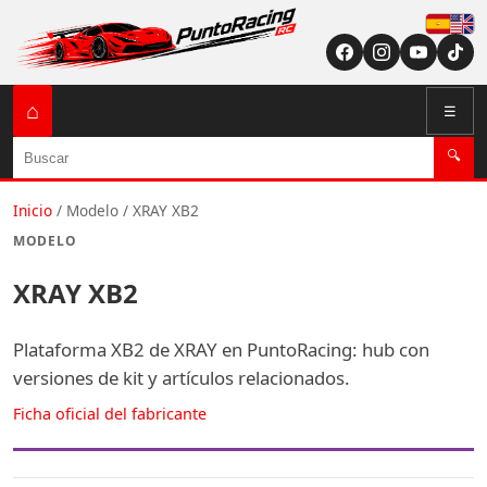
Españ
English (US / U
⌂
☰
Buscar
🔍
Inicio
/
Modelo
/
XRAY XB2
MODELO
XRAY XB2
Plataforma XB2 de XRAY en PuntoRacing: hub con
versiones de kit y artículos relacionados.
Ficha oficial del fabricante