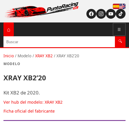
Españ
English (US / U
⌂
☰
Buscar
🔍
Inicio
/
Modelo
/
XRAY XB2
/
XRAY XB2’20
MODELO
XRAY XB2’20
Kit XB2 de 2020.
Ver hub del modelo: XRAY XB2
Ficha oficial del fabricante