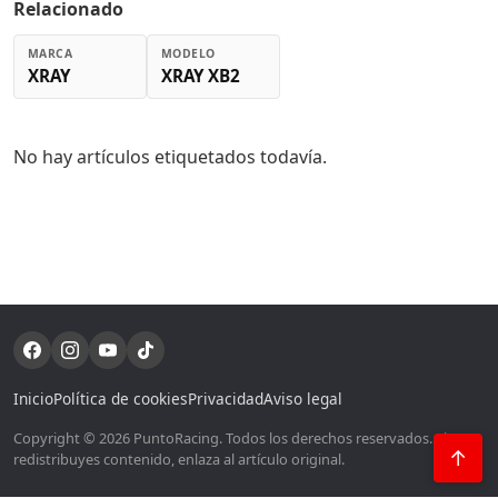
Relacionado
MARCA
MODELO
XRAY
XRAY XB2
No hay artículos etiquetados todavía.
Inicio
Política de cookies
Privacidad
Aviso legal
Copyright © 2026 PuntoRacing. Todos los derechos reservados. Si
↑
redistribuyes contenido, enlaza al artículo original.