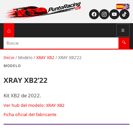
Españ
English (US / U
⌂
☰
Buscar
🔍
Inicio
/
Modelo
/
XRAY XB2
/
XRAY XB2’22
MODELO
XRAY XB2’22
Kit XB2 de 2022.
Ver hub del modelo: XRAY XB2
Ficha oficial del fabricante