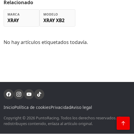
Relacionado
MARCA
MODELO
XRAY
XRAY XB2
No hay artículos etiquetados todavía.
Inicio
Política de cookies
Privacidad
Aviso legal
Copyright © 2026 PuntoRacing. Todos los derechos reservados. Si
↑
redistribuyes contenido, enlaza al artículo original.