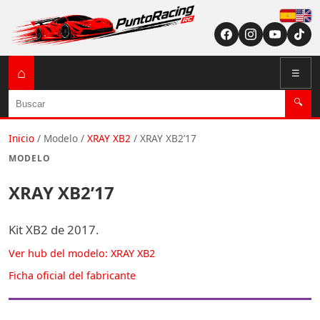
Españ
English (US / U
⌂
☰
Buscar
🔍
Inicio
/
Modelo
/
XRAY XB2
/
XRAY XB2’17
MODELO
XRAY XB2’17
Kit XB2 de 2017.
Ver hub del modelo: XRAY XB2
Ficha oficial del fabricante