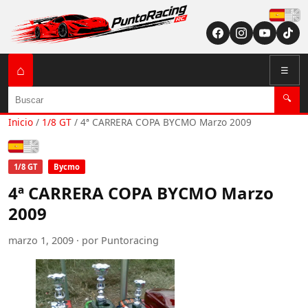
Españ
⌂
☰
Buscar
🔍
Inicio
/
1/8 GT
/
4ª CARRERA COPA BYCMO Marzo 2009
Español
1/8 GT
Bycmo
4ª CARRERA COPA BYCMO Marzo
2009
marzo 1, 2009 · por Puntoracing