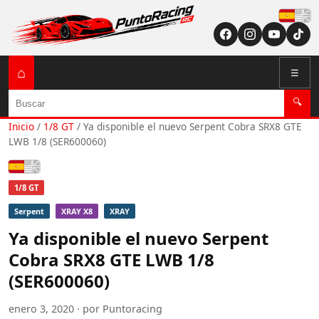
Españ
⌂
☰
Buscar
🔍
Inicio
/
1/8 GT
/
Ya disponible el nuevo Serpent Cobra SRX8 GTE
LWB 1/8 (SER600060)
Español
1/8 GT
Serpent
XRAY X8
XRAY
Ya disponible el nuevo Serpent
Cobra SRX8 GTE LWB 1/8
(SER600060)
enero 3, 2020 · por Puntoracing