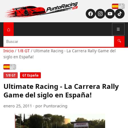
Españ
⌂
☰
Buscar
🔍
Inicio
/
1/8 GT
/
Ultimate Racing - La Carrera Rally Game del
siglo en España!
Español
1/8 GT
GT España
Ultimate Racing - La Carrera Rally
Game del siglo en España!
enero 25, 2011 · por Puntoracing