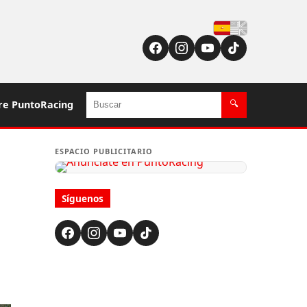
Español
Buscar
re PuntoRacing
🔍
ESPACIO PUBLICITARIO
Síguenos