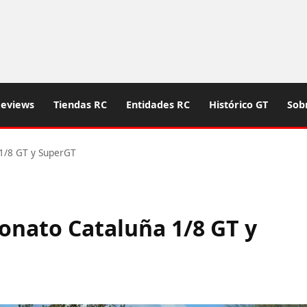
eviews
Tiendas RC
Entidades RC
Histórico GT
Sob
1/8 GT y SuperGT
nato Cataluña 1/8 GT y