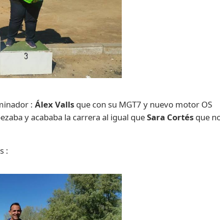
ominador :
Álex Valls
que con su MGT7 y nuevo motor OS
zaba y acababa la carrera al igual que
Sara Cortés
que n
s :