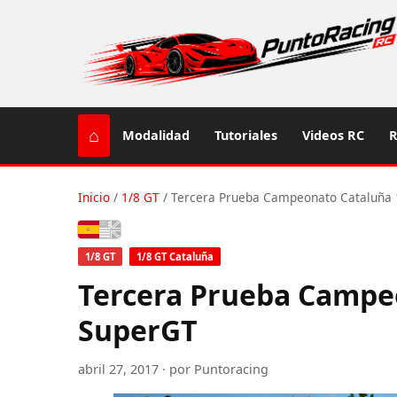
⌂
Modalidad
Tutoriales
Videos RC
R
Inicio
/
1/8 GT
/
Tercera Prueba Campeonato Cataluña 
Español
1/8 GT
1/8 GT Cataluña
Tercera Prueba Campeo
SuperGT
abril 27, 2017 · por Puntoracing