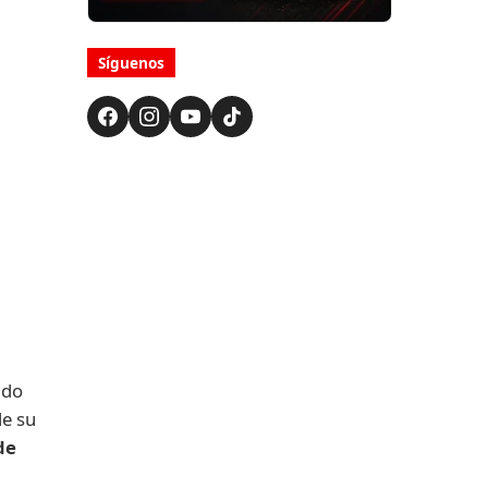
Síguenos
ido
de su
de