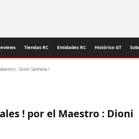
eviews
Tiendas RC
Entidades RC
Histórico GT
Sob
Maestro : Dioni Santana !
les ! por el Maestro : Dioni