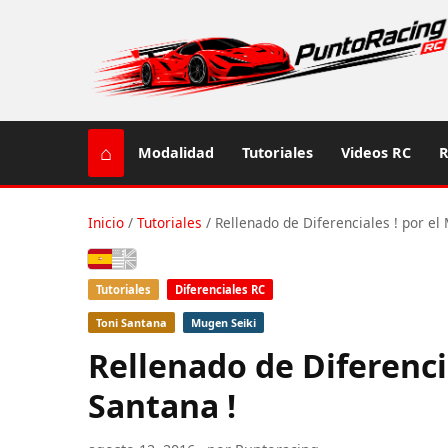
⌂
Modalidad
Tutoriales
Videos RC
R
Inicio
/
Tutoriales
/
Rellenado de Diferenciales ! por el 
Español
Tutoriales
Diferenciales RC
Toni Santana
Mugen Seiki
Rellenado de Diferencia
Santana !