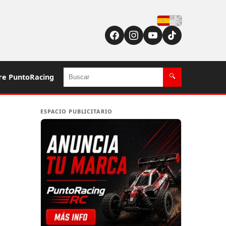
Español
Buscar
re PuntoRacing
🔍
ESPACIO PUBLICITARIO