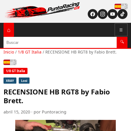
Españ
⌂
☰
Buscar
🔍
Inicio
/
1/8 GT Italia
/
RECENSIONE HB RGT8 by Fabio Brett.
Español
1/8 GT Italia
XRAY
Losi
RECENSIONE HB RGT8 by Fabio
Brett.
abril 15, 2020 · por Puntoracing