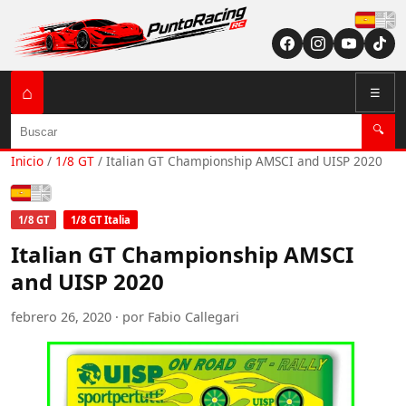
Españ
⌂
☰
Buscar
🔍
Inicio
/
1/8 GT
/
Italian GT Championship AMSCI and UISP 2020
Español
1/8 GT
1/8 GT Italia
Italian GT Championship AMSCI
and UISP 2020
febrero 26, 2020 · por Fabio Callegari