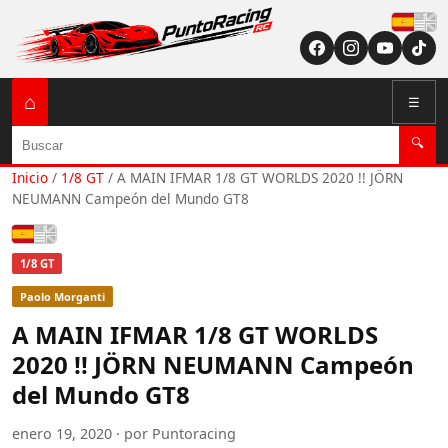
Españ
⌂
☰
Buscar
🔍
Inicio
/
1/8 GT
/
A MAIN IFMAR 1/8 GT WORLDS 2020 !! JÖRN
NEUMANN Campeón del Mundo GT8
Español
1/8 GT
Paolo Morganti
A MAIN IFMAR 1/8 GT WORLDS
2020 !! JÖRN NEUMANN Campeón
del Mundo GT8
enero 19, 2020 · por Puntoracing