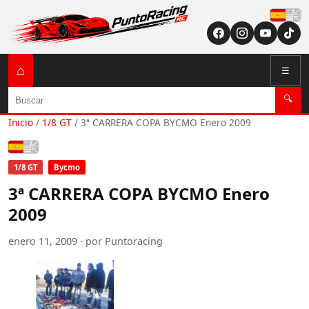
Españ
⌂
☰
Buscar
🔍
Inicio
/
1/8 GT
/
3ª CARRERA COPA BYCMO Enero 2009
Español
1/8 GT
Bycmo
3ª CARRERA COPA BYCMO Enero
2009
enero 11, 2009 · por Puntoracing