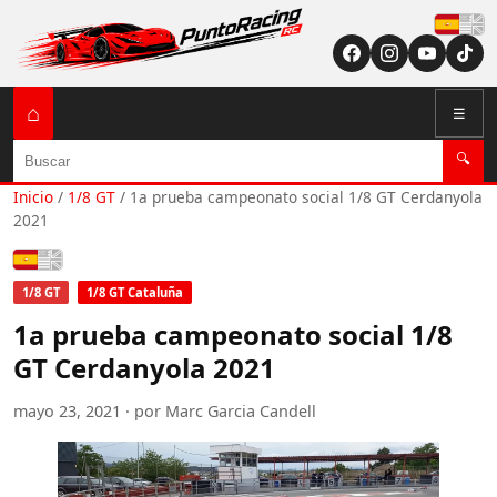
Españ
⌂
☰
Buscar
🔍
Inicio
/
1/8 GT
/
1a prueba campeonato social 1/8 GT Cerdanyola
2021
Español
1/8 GT
1/8 GT Cataluña
1a prueba campeonato social 1/8
GT Cerdanyola 2021
mayo 23, 2021 · por Marc Garcia Candell