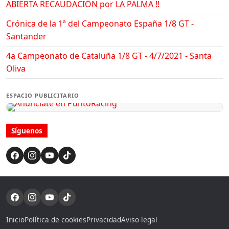
ABIERTA RECAUDACIÓN por LA PALMA !!
Crónica de la 1ª del Campeonato España 1/8 GT -
Santander
4a Campeonato de Cataluña 1/8 GT - 4/7/2021 - Santa
Oliva
ESPACIO PUBLICITARIO
Síguenos
Inicio
Política de cookies
Privacidad
Aviso legal