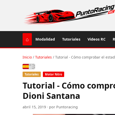
⌂
Modalidad
Tutoriales
Videos RC
R
Inicio
/
Tutoriales
/
Tutorial - Cómo comprobar el estado
Español
Tutoriales
Motor Nitro
Tutorial - Cómo comprob
Dioni Santana
abril 15, 2019 · por Puntoracing