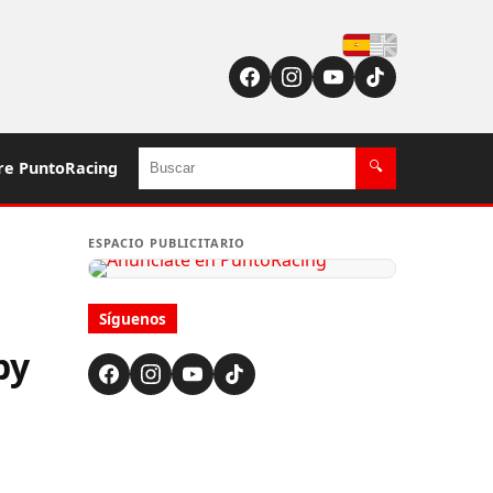
Español
Buscar
re PuntoRacing
🔍
ESPACIO PUBLICITARIO
Síguenos
by